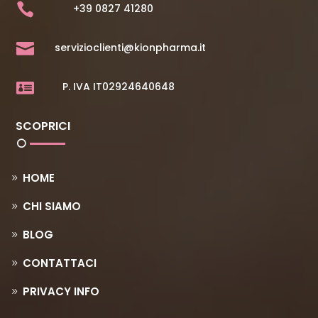

+39 0827 41280

servizioclienti@kionpharma.it

P. IVA IT02924640648
SCOPRICI
HOME
CHI SIAMO
BLOG
CONTATTACI
PRIVACY INFO