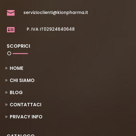

servizioclienti@kionpharma.it

P. IVA IT02924640648
SCOPRICI
HOME
CHI SIAMO
BLOG
CONTATTACI
PRIVACY INFO