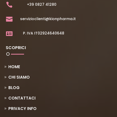

+39 0827 41280

servizioclienti@kionpharma.it

P. IVA IT02924640648
SCOPRICI
HOME
CHI SIAMO
BLOG
CONTATTACI
PRIVACY INFO